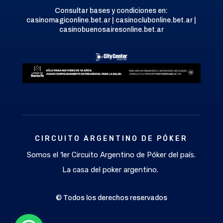
Consultar bases y condiciones en:
casinomagiconline.bet.ar | casinoclubonline.bet.ar |
casinobuenosairesonline.bet.ar
CIRCUITO ARGENTINO DE PÓKER
Somos el 1er Circuito Argentino de Póker del país.
La casa del poker argentino.
© Todos los derechos reservados