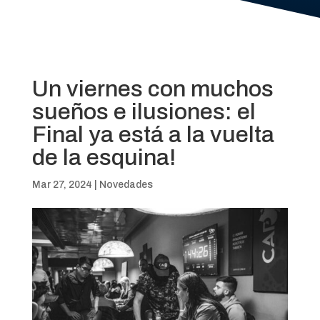
Un viernes con muchos
sueños e ilusiones: el
Final ya está a la vuelta
de la esquina!
Mar 27, 2024
|
Novedades