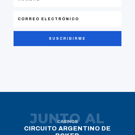
SUSCRIBIRME
JUNTO AL
CASINOS
CIRCUITO ARGENTINO DE