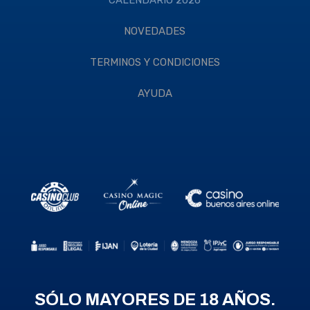
NOVEDADES
TERMINOS Y CONDICIONES
AYUDA
SÓLO MAYORES DE 18 AÑOS.