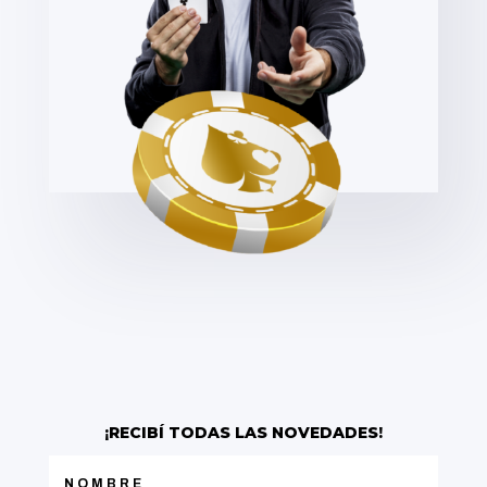
¡RECIBÍ TODAS LAS NOVEDADES!