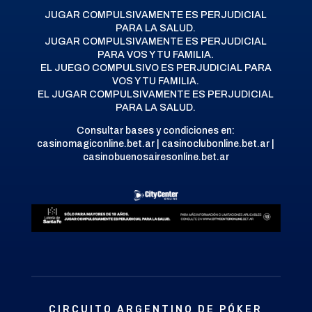
JUGAR COMPULSIVAMENTE ES PERJUDICIAL
PARA LA SALUD.
JUGAR COMPULSIVAMENTE ES PERJUDICIAL
PARA VOS Y TU FAMILIA.
EL JUEGO COMPULSIVO ES PERJUDICIAL PARA
VOS Y TU FAMILIA.
EL JUGAR COMPULSIVAMENTE ES PERJUDICIAL
PARA LA SALUD.
Consultar bases y condiciones en:
casinomagiconline.bet.ar | casinoclubonline.bet.ar |
casinobuenosairesonline.bet.ar
CIRCUITO ARGENTINO DE PÓKER