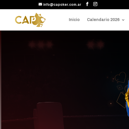
info@capoker.com.ar
Inicio
Calendario 2026