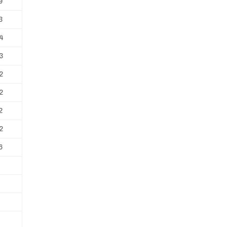
9
3
4
3
2
2
2
2
6