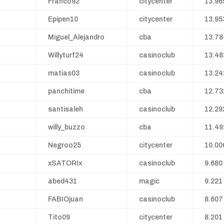
Franco92
citycenter
13.96
Epipen10
citycenter
13.95
Miguel_Alejandro
cba
13.78
Willyturf24
casinoclub
13.48
matias03
casinoclub
13.24
panchitime
cba
12.73
santisaleh
casinoclub
12.29
willy_buzzo
cba
11.49
Negroo25
citycenter
10.00
xSATORIx
casinoclub
9.680
abed431
magic
9.221
FABIOjuan
casinoclub
8.607
Tito09
citycenter
8.201