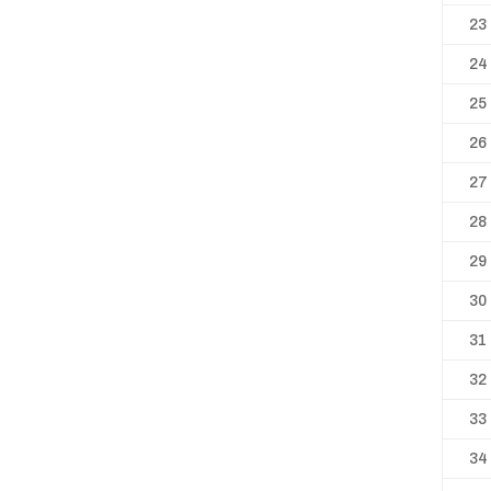
23
24
25
26
27
28
29
30
31
32
33
34