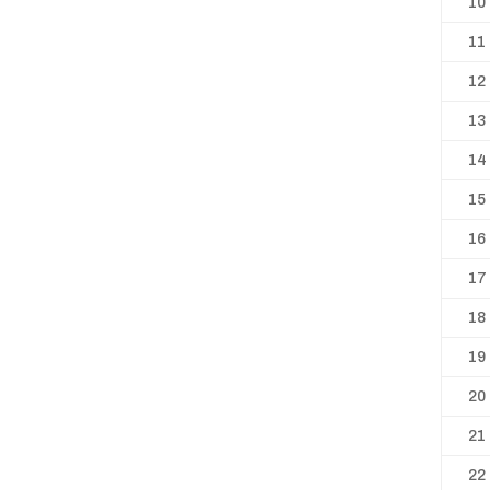
10
11
12
13
14
15
16
17
18
19
20
21
22