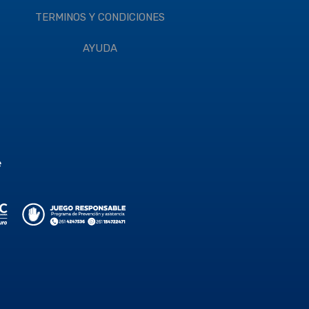
TERMINOS Y CONDICIONES
AYUDA