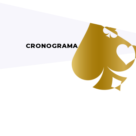
CRONOGRAMA