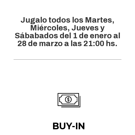
Jugalo todos los Martes,
Miércoles, Jueves y
Sábabados del 1 de enero al
28 de marzo a las 21:00 hs.
BUY-IN