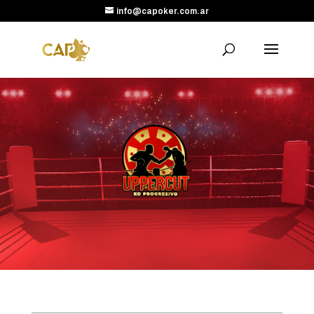
info@capoker.com.ar