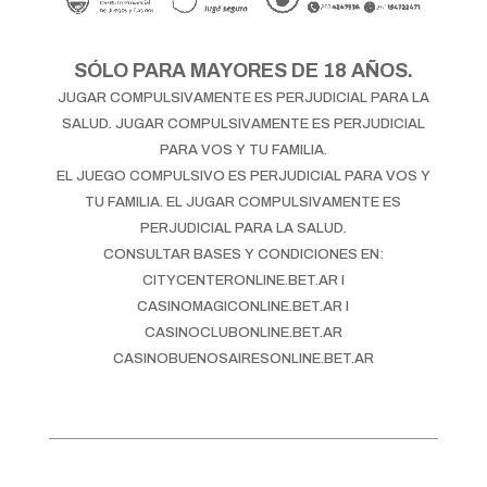
SÓLO PARA MAYORES DE 18 AÑOS.
JUGAR COMPULSIVAMENTE ES PERJUDICIAL PARA LA
SALUD. JUGAR COMPULSIVAMENTE ES PERJUDICIAL
PARA VOS Y TU FAMILIA.
EL JUEGO COMPULSIVO ES PERJUDICIAL PARA VOS Y
TU FAMILIA. EL JUGAR COMPULSIVAMENTE ES
PERJUDICIAL PARA LA SALUD.
CONSULTAR BASES Y CONDICIONES EN:
CITYCENTERONLINE.BET.AR I
CASINOMAGICONLINE.BET.AR I
CASINOCLUBONLINE.BET.AR
CASINOBUENOSAIRESONLINE.BET.AR