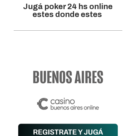
Jugá poker 24 hs online
estes donde estes