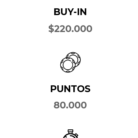
BUY-IN
$220.000
PUNTOS
80.000