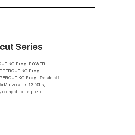
cut Series
UT KO Prog. POWER
PPERCUT KO Prog.
PPERCUT KO Prog.
¡Desde el 1
de Marzo a las 13:00hs,
y competí por el pozo