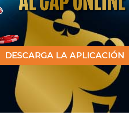
DESCARGA LA APLICACIÓN