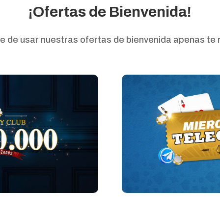
¡Ofertas de Bienvenida!
 de usar nuestras ofertas de bienvenida apenas te 