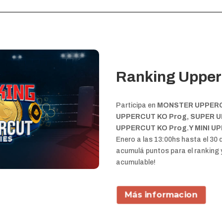
Ranking Upper
Participa en
MONSTER UPPERC
UPPERCUT KO Prog, SUPER U
UPPERCUT KO Prog.Y MINI U
Enero a las 13:00hs hasta el 30 
acumulá puntos para el ranking 
acumulable!
Más informacion