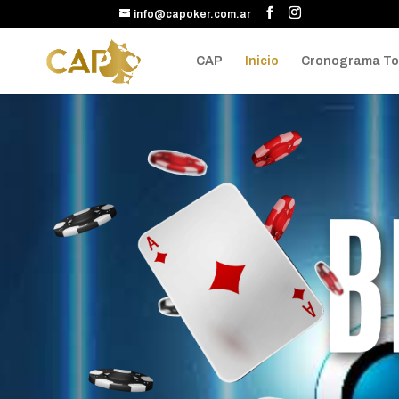
info@capoker.com.ar
CAP
Inicio
Cronograma To