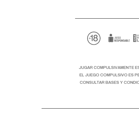
JUGAR COMPULSIVAMENTE ES 
EL JUEGO COMPULSIVO ES PE
CONSULTAR BASES Y CONDICI