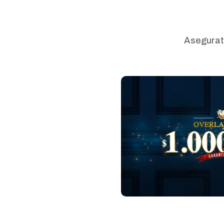
Asegurate