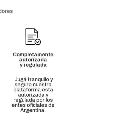
adores
Completamente
autorizada
y regulada
Jugá tranquilo y
seguro nuestra
plataforma esta
autorizada y
regulada por los
entes oficiales de
Argentina.