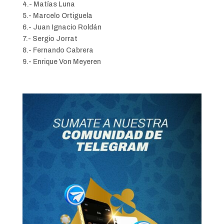
4.- Matías Luna
5.- Marcelo Ortiguela
6.- Juan Ignacio Roldán
7.- Sergio Jorrat
8.- Fernando Cabrera
9.- Enrique Von Meyeren