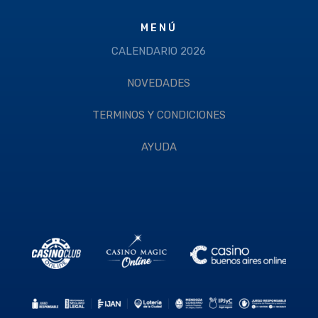
MENÚ
CALENDARIO 2026
NOVEDADES
TERMINOS Y CONDICIONES
AYUDA