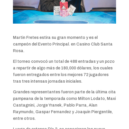
Martin Fretes estira su gran momento y es el
campeón del Evento Principal. en Casino Club Santa
Rosa.
El torneo convocó un total de 488 entradas y un pozo
a repartir de algo más de 180,000 dólares, los cuales
fueron entregados entre los mejores 72 jugadores
tras tres intensas jornadas iniciales.
Grandes representantes fueron parte de la última cita
pampeana de la temporada como Milton Lodato, Maxi
Castagnini, Jorge Yranek, Pablo Parra, Alan
Raymundo, Gaspar Fernandez y Joaquín Piergentile,
entre otros.