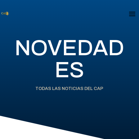
NOVEDAD
ES
TODAS LAS NOTICIAS DEL CAP