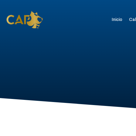
Inicio
Cal