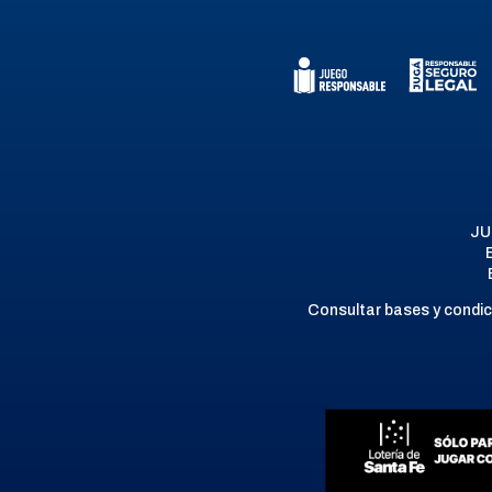
JU
Consultar bases y condici