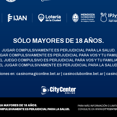
SÓLO MAYORES DE 18 AÑOS.
JUGAR COMPULSIVAMENTE ES PERJUDICIAL PARA LA SALUD.
GAR COMPULSIVAMENTE ES PERJUDICIAL PARA VOS Y TU FAMIL
EL JUEGO COMPULSIVO ES PERJUDICIAL PARA VOS Y TU FAMILIA
EL JUGAR COMPULSIVAMENTE ES PERJUDICIAL PARA LA SALUD
ones en: casinomagiconline.bet.ar | casinoclubonline.bet.ar | casi