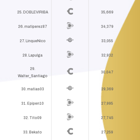
DOBLEVIRIBA
35,669
matiperez87
34,379
LinqueNico
33,055
Lapulga
32,932
30,047
Walter_Santiago
matias03
29,369
Epipen10
27,995
Tito09
27,745
Bekato
27,259