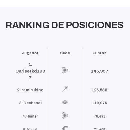
RANKING DE POSICIONES
Jugador
Sede
Puntos
Carleetkd198
145,957
7
ramirubino
126,588
Deobandi
110,076
Hunter
78,491
Milo.N
71,405