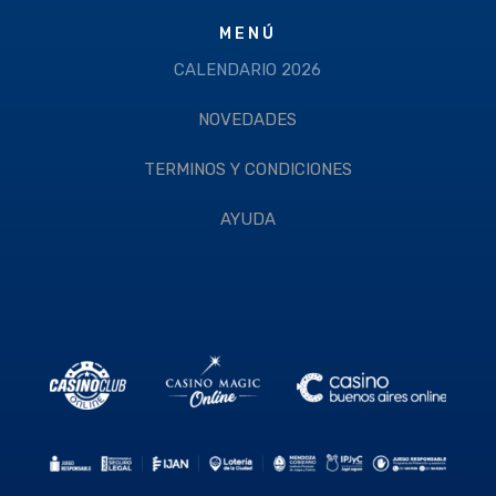
MENÚ
CALENDARIO 2026
NOVEDADES
TERMINOS Y CONDICIONES
AYUDA