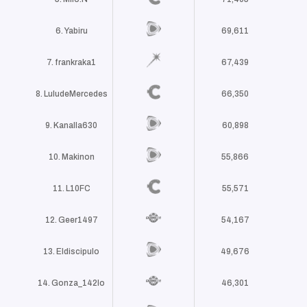
Yabiru
69,611
frankraka1
67,439
LuludeMercedes
66,350
Kanalla630
60,898
Makinon
55,866
L10FC
55,571
Geer1497
54,167
Eldiscipulo
49,676
Gonza_142lo
46,301