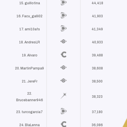
guillotina
44,418
Facu_galli02
41,903
arni10afs
41,349
AndresLR
40,933
Alvaro
39,488
MartinPampa9
38,608
JereFr
38,500
38,323
Brucebanner946
turcogarcia7
37,180
BlaLenna
36,086